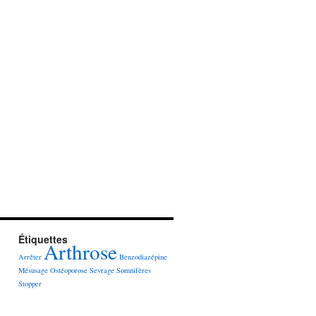
Étiquettes
Arthrose
Arrêter
Benzodiazépine
Mésusage
Ostéoporose
Sevrage
Somnifères
Stopper