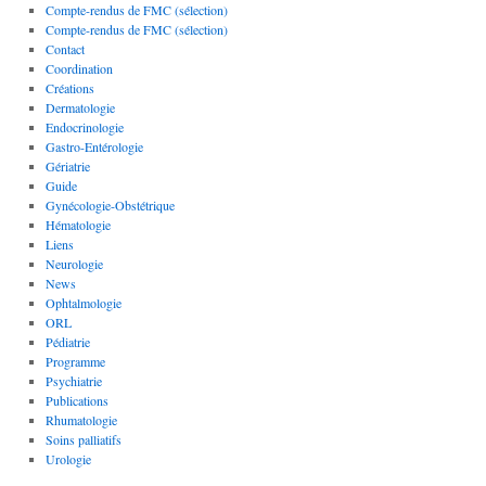
Compte-rendus de FMC (sélection)
Compte-rendus de FMC (sélection)
Contact
Coordination
Créations
Dermatologie
Endocrinologie
Gastro-Entérologie
Gériatrie
Guide
Gynécologie-Obstétrique
Hématologie
Liens
Neurologie
News
Ophtalmologie
ORL
Pédiatrie
Programme
Psychiatrie
Publications
Rhumatologie
Soins palliatifs
Urologie