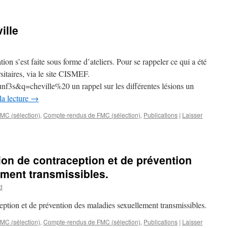
ille
on s’est faite sous forme d’ateliers. Pour se rappeler ce qui a été
sitaires, via le site CISMEF.
f3s&q=cheville%20 un rappel sur les différentes lésions un
la lecture
→
C (sélection)
,
Compte-rendus de FMC (sélection)
,
Publications
|
Laisser
ion de contraception et de prévention
ment transmissibles.
d
eption et de prévention des maladies sexuellement transmissibles.
C (sélection)
,
Compte-rendus de FMC (sélection)
,
Publications
|
Laisser