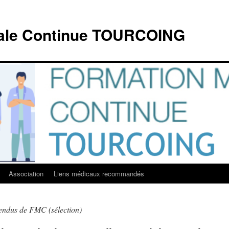
cale Continue TOURCOING
Association
Liens médicaux recommandés
ndus de FMC (sélection)