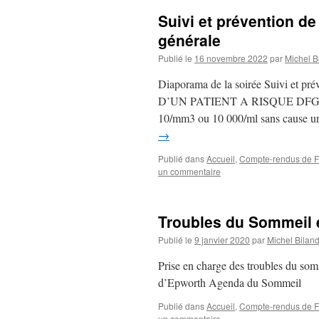
Suivi et prévention de
générale
Publié le
16 novembre 2022
par
Michel B
Diaporama de la soirée Suivi et pré
D’UN PATIENT A RISQUE DFG < 60
10/mm3 ou 10 000/ml sans cause 
→
Publié dans
Accueil
,
Compte-rendus de FM
un commentaire
Troubles du Sommeil 
Publié le
9 janvier 2020
par
Michel Bilan
Prise en charge des troubles du som
d’Epworth Agenda du Sommeil
Publié dans
Accueil
,
Compte-rendus de FM
un commentaire