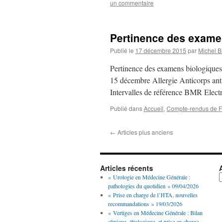
un commentaire
Pertinence des exame
Publié le
17 décembre 2015
par
Michel B
Pertinence des examens biologiques
15 décembre Allergie Anticorps anti
Intervalles de référence BMR Electr
Publié dans
Accueil
,
Compte-rendus de FM
←
Articles plus anciens
Articles récents
A
« Urologie en Médecine Générale :
pathologies du quotidien » 09/04/2026
« Prise en charge de l’HTA, nouvelles
recommandations » 19/03/2026
« Vertiges en Médecine Générale : Bilan
clinique, étiologique, et prise en charge