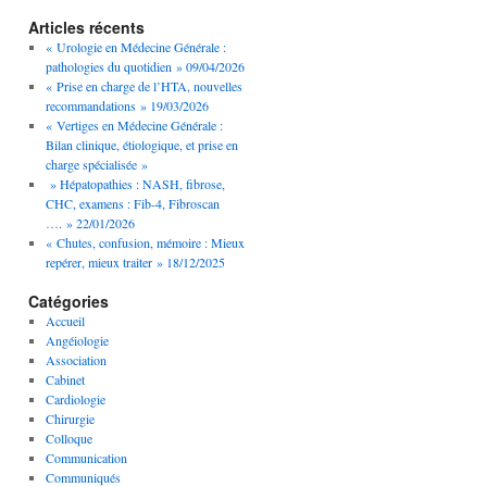
Articles récents
« Urologie en Médecine Générale :
pathologies du quotidien » 09/04/2026
« Prise en charge de l’HTA, nouvelles
recommandations » 19/03/2026
« Vertiges en Médecine Générale :
Bilan clinique, étiologique, et prise en
charge spécialisée »
» Hépatopathies : NASH, fibrose,
CHC, examens : Fib-4, Fibroscan
…. » 22/01/2026
« Chutes, confusion, mémoire : Mieux
repérer, mieux traiter » 18/12/2025
Catégories
Accueil
Angéiologie
Association
Cabinet
Cardiologie
Chirurgie
Colloque
Communication
Communiqués