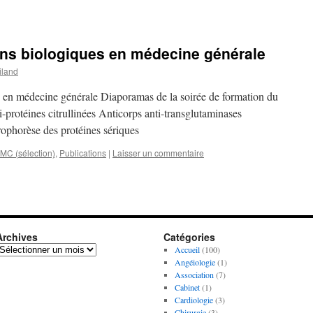
ns biologiques en médecine générale
iland
 en médecine générale Diaporamas de la soirée de formation du
-protéines citrullinées Anticorps anti-transglutaminases
ophorèse des protéines sériques
C (sélection)
,
Publications
|
Laisser un commentaire
Archives
Catégories
rchives
Accueil
(100)
Angéiologie
(1)
Association
(7)
Cabinet
(1)
Cardiologie
(3)
Chirurgie
(3)