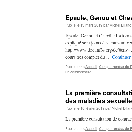
Epaule, Genou et Chev
Publié le
13 mars 2019
par
Michel Biland
Epaule, Genou et Cheville La formati
expliqué sont joints des cours univer
http://www.docunf3s.org/dc/#env=un
cours très complet du …
Continuer 
Publié dans
Accueil
,
Compte-rendus de FM
un commentaire
La première consultat
des maladies sexuelle
Publié le
18 février 2019
par
Michel Bilan
La première consultation de contrac
Publié dans
Accueil
,
Compte-rendus de FM