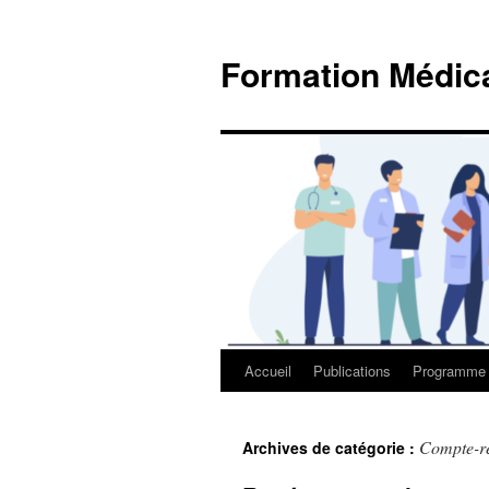
Aller
au
Formation Médi
contenu
Accueil
Publications
Programme
Compte-re
Archives de catégorie :