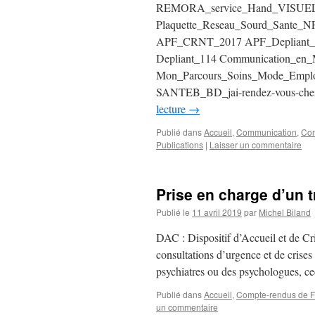
REMORA_service_Hand_VISUEL Pl
Plaquette_Reseau_Sourd_Sante_NPDC
APF_CRNT_2017 APF_Depliant_C
Depliant_114 Communication_en
Mon_Parcours_Soins_Mode_Emploi
SANTEB_BD_jai-rendez-vous-chez
lecture
→
Publié dans
Accueil
,
Communication
,
Com
Publications
|
Laisser un commentaire
Prise en charge d’un 
Publié le
11 avril 2019
par
Michel Biland
DAC : Dispositif d’Accueil et de Cr
consultations d’urgence et de crises
psychiatres ou des psychologues, c
Publié dans
Accueil
,
Compte-rendus de FM
un commentaire