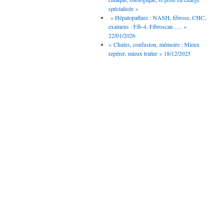
spécialisée »
» Hépatopathies : NASH, fibrose, CHC,
examens : Fib-4, Fibroscan …. »
22/01/2026
« Chutes, confusion, mémoire : Mieux
repérer, mieux traiter » 18/12/2025