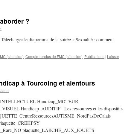
’aborder ?
d
 Télécharger le diaporama de la soirée « Sexualité : comment
C (sélection)
,
Compte-rendus de FMC (sélection)
,
Publications
|
Laisser
ndicap à Tourcoing et alentours
Biland
dicap_INTELLECTUEL Handicap_MOTEUR
SUEL Handicap_AUDITIF Les ressources et les dispositifs
PLAQUETTE_CentreRessourcesAUTISME_NordPasDeCalais
 Plaquette_CREHPSY
icap_Rare_NO plaquette_LARCHE_AUX_JOUETS