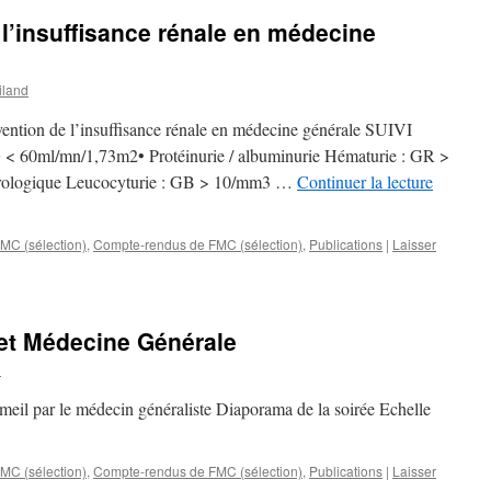
 l’insuffisance rénale en médecine
iland
vention de l’insuffisance rénale en médecine générale SUIVI
ml/mn/1,73m2• Protéinurie / albuminurie Hématurie : GR >
urologique Leucocyturie : GB > 10/mm3 …
Continuer la lecture
C (sélection)
,
Compte-rendus de FMC (sélection)
,
Publications
|
Laisser
et Médecine Générale
d
meil par le médecin généraliste Diaporama de la soirée Echelle
C (sélection)
,
Compte-rendus de FMC (sélection)
,
Publications
|
Laisser