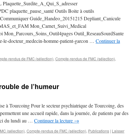
aquette_Surdite_A_Qui_S_adresser
 plaquette_pause_santé Outils Boite à outils
ommuniquer Guide_Handeo_20151215 Depliant_Canicule
_MAS_et_FAM Mon_Carnet_Suivi_Medical
 Mon_Parcours_Soins_Outil4pages Outil_ReseauSourdSante
-le-docteur_medecin-homme-patient-garcon …
Continuer la
pte-rendus de FMC (sélection)
,
Compte-rendus de FMC (sélection)
,
trouble de l’humeur
ise à Tourcoing Pour le secteur psychiatrique de Tourcoing, des
 permettent une accueil rapide, dans la journée, de patients par des
eci du lundi au …
Continuer la lecture
→
C (sélection)
,
Compte-rendus de FMC (sélection)
,
Publications
|
Laisser