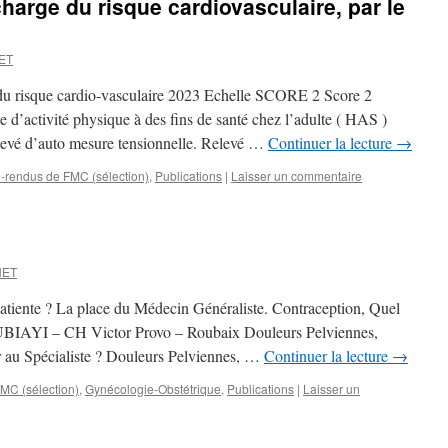
harge du risque cardiovasculaire, par le
ET
du risque cardio-vasculaire 2023 Echelle SCORE 2 Score 2
e d’activité physique à des fins de santé chez l’adulte ( HAS )
levé d’auto mesure tensionnelle. Relevé …
Continuer la lecture
→
rendus de FMC (sélection)
,
Publications
|
Laisser un commentaire
NET
atiente ? La place du Médecin Généraliste. Contraception, Quel
BIAYI – CH Victor Provo – Roubaix Douleurs Pelviennes,
 au Spécialiste ? Douleurs Pelviennes, …
Continuer la lecture
→
C (sélection)
,
Gynécologie-Obstétrique
,
Publications
|
Laisser un